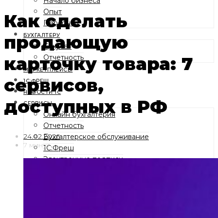
Начало бизнеса
Опыт
Как сделать
Персонал
продающую
БУХГАЛТЕРУ
Бухучет
карточку товара: 7
Отчетность
МАРКЕТПЛЕЙСЫ
сервисов,
1С:ФРЕШ
НОВОСТИ 1С
доступных в РФ
СЕРВИСЫ
Онлайн бухгалтерия
Отчетность
24.02.2026
Бухгалтерское обслуживание
7 минут
1С:Фреш
Электронные подписи