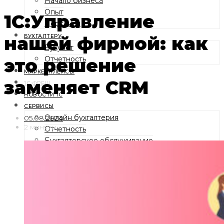
Начало бизнеса
Опыт
1С:Управление
Персонал
нашей фирмой: как
БУХГАЛТЕРУ
Бухучет
это решение
Отчетность
МАРКЕТПЛЕЙСЫ
заменяет CRM
1С:ФРЕШ
НОВОСТИ 1С
СЕРВИСЫ
Онлайн бухгалтерия
05.08.2024
2 минуты
Отчетность
Бухгалтерское обслуживание
1С:Фреш
Электронные подписи