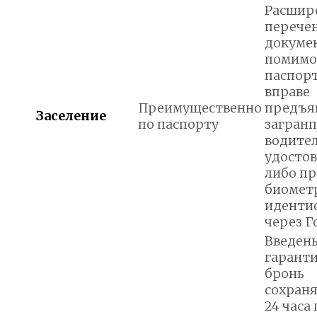
Расшир
перече
докумен
помимо
паспорт
вправе
Преимущественно
предъя
Заселение
по паспорту
загранп
водите
удостов
либо п
биомет
иденти
через Г
Введен
гаранти
бронь
сохраня
24 часа