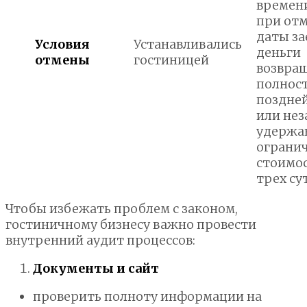
времени
при отм
даты за
Условия
Устанавливались
деньги
отмены
гостиницей
возвра
полност
поздне
или нез
удержа
ограни
стоимо
трех су
Чтобы избежать проблем с законом,
гостиничному бизнесу важно провести
внутренний аудит процессов:
Документы и сайт
проверить полноту информации на