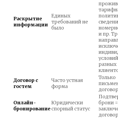
прожив
тарифн
Единых
политик
Раскрытие
требований не
сведени
информации
было
номерн
и пр. Т
направл
исключ
индиви
условий
разных
клиенто
Только
Договор с
Часто устная
письме
гостем
форма
догово
Подтве
Онлайн-
Юридически
брони =
бронирование
спорный статус
заключ
догово