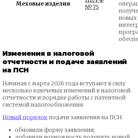
Меховые изделия
опера
№ 75
получ
новых 
интег
прогр
обесп
Изменения в налоговой
отчетности и подаче заявлений
на ПСН
Начиная с марта 2026 года вступают в силу
несколько ключевых изменений в налоговой
отчетности и порядке работы с патентной
системой налогообложения.
Новый порядок
подачи заявления на ПСН:
обновили форму заявления;
добавили возможность получить новый