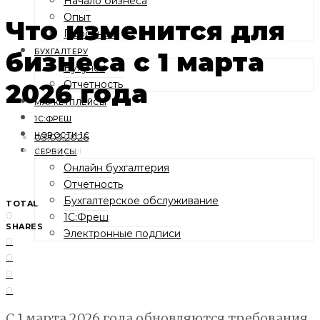
Начало бизнеса
Опыт
Что изменится для
Персонал
бизнеса с 1 марта
БУХГАЛТЕРУ
Бухучет
2026 года
Отчетность
МАРКЕТПЛЕЙСЫ
1С:ФРЕШ
03.03.2026
НОВОСТИ 1С
4 минуты
СЕРВИСЫ
Онлайн бухгалтерия
Отчетность
Бухгалтерское обслуживание
TOTAL
0
1С:Фреш
SHARES
Электронные подписи
0
0
0
0
С 1 марта 2026 года обновляются требования