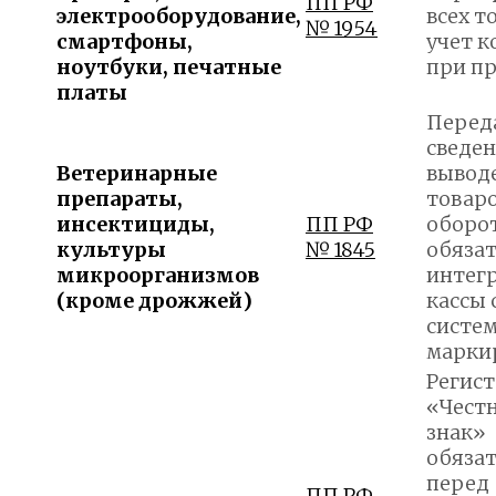
ПП РФ
электрооборудование,
всех т
№ 1954
смартфоны,
учет к
ноутбуки, печатные
при п
платы
Перед
сведен
Ветеринарные
вывод
препараты,
товаро
инсектициды,
ПП РФ
оборот
культуры
№ 1845
обяза
микроорганизмов
интег
(кроме дрожжей)
кассы 
систе
марки
Регист
«Чест
знак»
обяза
перед
ПП РФ