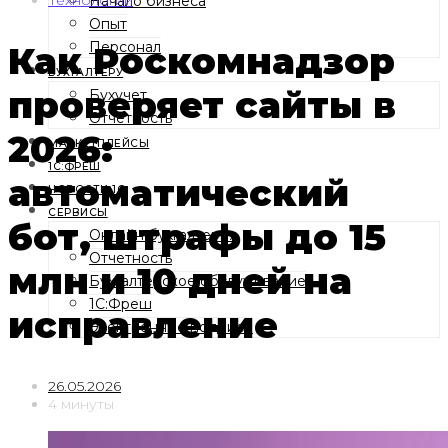
Начало бизнеса
Опыт
Персонал
Как Роскомнадзор
БУХГАЛТЕРУ
проверяет сайты в
Бухучет
Отчетность
2026:
МАРКЕТПЛЕЙСЫ
1С:ФРЕШ
автоматический
НОВОСТИ 1С
СЕРВИСЫ
бот, штрафы до 15
Онлайн бухгалтерия
Отчетность
млн и 10 дней на
Бухгалтерское обслуживание
1С:Фреш
исправление
Электронные подписи
26.05.2026
4 минуты