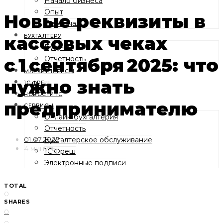
Начало бизнеса
Опыт
Новые реквизиты в
Персонал
кассовых чеках
БУХГАЛТЕРУ
Бухучет
с 1 сентября 2025: что
Отчетность
МАРКЕТПЛЕЙСЫ
нужно знать
1С:ФРЕШ
НОВОСТИ 1С
предпринимателю
СЕРВИСЫ
Онлайн бухгалтерия
Отчетность
01.07.2025
Бухгалтерское обслуживание
4 минуты
1С:Фреш
Электронные подписи
TOTAL
0
SHARES
0
0