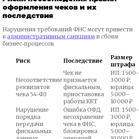
оформления чеков и их
последствия
Нарушения требований ФНС могут привести
к
административным санкциям
и сбоям
бизнес‑процессов.
Размер
Риск
Последствие
штрафа
Чек не
ИП: 1 500
Несоответствие
признается
3 000 ₽;
реквизитов
фискальным,
юрлица:
чека 54‑ФЗ
приостановка
5 000–
работы ККТ
10 000 ₽
Нарушение
Ошибка ОФД,
ИП: 1 500
порядка
несохранение
3 000 ₽;
передачи
чека в ФНС,
юрлица:
фискальных
блокировка
5 000–
данных
операций
10 000 ₽