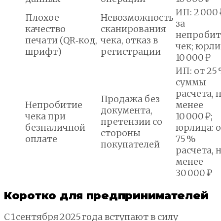
ИП: 2 000 
Плохое
Невозможность
за
качество
сканирования
непроби
печати (QR‑код,
чека, отказ в
чек; юрли
шрифт)
регистрации
10 000 ₽
ИП: от 25
суммы
расчета, 
Продажа без
Непробитие
менее
документа,
чека при
10 000 ₽;
претензии со
безналичной
юрлица: 
стороны
оплате
75 %
покупателей
расчета, 
менее
30 000 ₽
Коротко для предпринимателей
С 1 сентября 2025 года вступают в силу