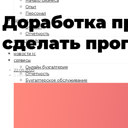
Начало бизнеса
Опыт
Персонал
Доработка п
БУХГАЛТЕРУ
Бухучет
Отчетность
сделать про
МАРКЕТПЛЕЙСЫ
1С:ФРЕШ
НОВОСТИ 1С
СЕРВИСЫ
Онлайн бухгалтерия
22.05.2025
Отчетность
2 минуты
Бухгалтерское обслуживание
1С:Фреш
Электронные подписи