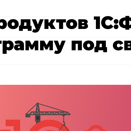
родуктов 1С:
грамму под с